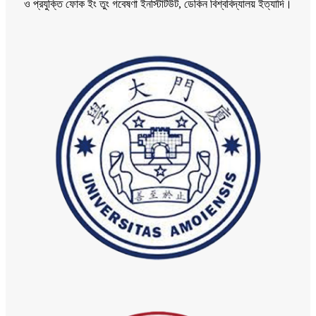
ও প্রযুক্তি ফোক ইং তুং গবেষণা ইনস্টিটিউট, ডেকিন বিশ্ববিদ্যালয় ইত্যাদি।