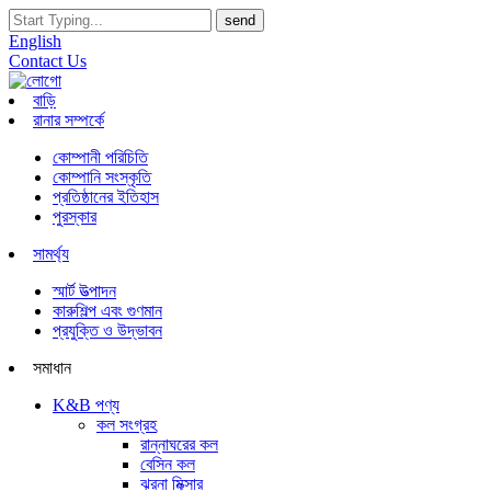
English
Contact Us
বাড়ি
রানার সম্পর্কে
কোম্পানী পরিচিতি
কোম্পানি সংস্কৃতি
প্রতিষ্ঠানের ইতিহাস
পুরস্কার
সামর্থ্য
স্মার্ট উত্পাদন
কারুশিল্প এবং গুণমান
প্রযুক্তি ও উদ্ভাবন
সমাধান
K&B পণ্য
কল সংগ্রহ
রান্নাঘরের কল
বেসিন কল
ঝরনা মিক্সার