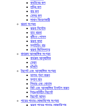
বাথটাবের কল
লন্ড্রি কল
বার কল
সেন্সর কল
সাবান বিতরণকারী
ঝরনা সংগ্রহ
ঝরনা সিস্টেম
হাত ঝরনা
বৃষ্টিতে গোসল
ঝরনা মাথা
স্লাইডিং বার
ঝরনা জিনিসপত্র
বাথরুম আনুষাঙ্গিক সংগ্রহ
বাথরুম আনুষাঙ্গিক
ড্রেন
ছাঁকনি
টয়লেট এবং আনুষাঙ্গিক সংগ্রহ
ভালভ পূরণ করুন
ফ্লাশ মান
লিভার এবং বোতাম
কিট এবং আনুষাঙ্গিক ইনস্টল করুন
ট্যাঙ্কবিহীন টয়লেট
টয়লেট আসন
পায়ের পাতার মোজাবিশেষ সংগ্রহ
ঝরনা পায়ের পাতার মোজাবিশেষ