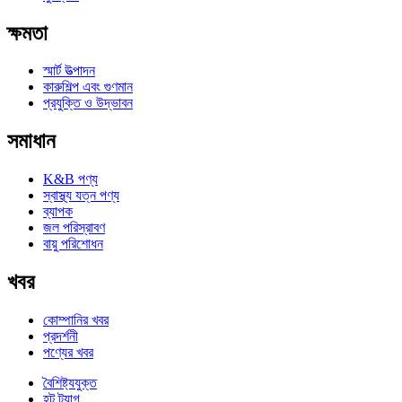
ক্ষমতা
স্মার্ট উত্পাদন
কারুশিল্প এবং গুণমান
প্রযুক্তি ও উদ্ভাবন
সমাধান
K&B পণ্য
স্বাস্থ্য যত্ন পণ্য
ব্যাপক
জল পরিস্রাবণ
বায়ু পরিশোধন
খবর
কোম্পানির খবর
প্রদর্শনী
পণ্যের খবর
বৈশিষ্ট্যযুক্ত
হট ট্যাগ