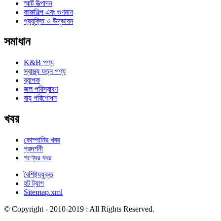
স্মার্ট উত্পাদন
কারুশিল্প এবং গুণমান
প্রযুক্তি ও উদ্ভাবন
সমাধান
K&B পণ্য
স্বাস্থ্য যত্ন পণ্য
ব্যাপক
জল পরিস্রাবণ
বায়ু পরিশোধন
খবর
কোম্পানির খবর
প্রদর্শনী
পণ্যের খবর
বৈশিষ্ট্যযুক্ত
হট ট্যাগ
Sitemap.xml
© Copyright - 2010-2019 : All Rights Reserved.