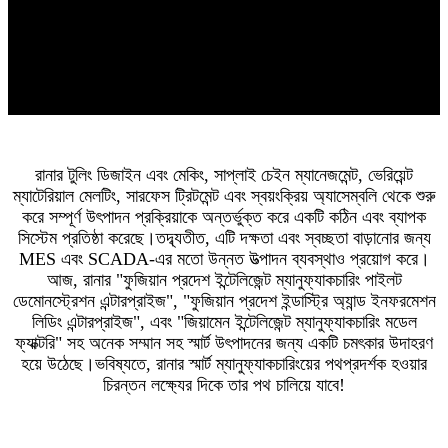
রানার টুলিং ডিজাইন এবং মেকিং, সাপ্লাই চেইন ম্যানেজমেন্ট, ভেরিয়েন্ট
ম্যাটেরিয়াল মেলটিং, সারফেস ট্রিটমেন্ট এবং স্বয়ংক্রিয় অ্যাসেম্বলি থেকে শুরু
করে সম্পূর্ণ উৎপাদন প্রক্রিয়াকে অন্তর্ভুক্ত করে একটি কঠিন এবং ব্যাপক
সিস্টেম প্রতিষ্ঠা করেছে।তদ্ব্যতীত, এটি দক্ষতা এবং স্বচ্ছতা বাড়ানোর জন্য
MES এবং SCADA-এর মতো উন্নত উত্পাদন ব্যবস্থাও প্রয়োগ করে।
আজ, রানার "ফুজিয়ান প্রদেশ ইন্টেলিজেন্ট ম্যানুফ্যাকচারিং পাইলট
ডেমোনস্ট্রেশন এন্টারপ্রাইজ", "ফুজিয়ান প্রদেশ ইন্ডাস্ট্রি অ্যান্ড ইনফরমেশন
লিডিং এন্টারপ্রাইজ", এবং "জিয়ামেন ইন্টেলিজেন্ট ম্যানুফ্যাকচারিং মডেল
ফ্যাক্টরি" সহ অনেক সম্মান সহ স্মার্ট উৎপাদনের জন্য একটি চমৎকার উদাহরণ
হয়ে উঠেছে।ভবিষ্যতে, রানার স্মার্ট ম্যানুফ্যাকচারিংয়ের পথপ্রদর্শক হওয়ার
চিরন্তন লক্ষ্যের দিকে তার পথ চালিয়ে যাবে!