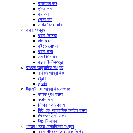
বাথটাবের কল
লন্ড্রি কল
বার কল
সেন্সর কল
সাবান বিতরণকারী
ঝরনা সংগ্রহ
ঝরনা সিস্টেম
হাত ঝরনা
বৃষ্টিতে গোসল
ঝরনা মাথা
স্লাইডিং বার
ঝরনা জিনিসপত্র
বাথরুম আনুষাঙ্গিক সংগ্রহ
বাথরুম আনুষাঙ্গিক
ড্রেন
ছাঁকনি
টয়লেট এবং আনুষাঙ্গিক সংগ্রহ
ভালভ পূরণ করুন
ফ্লাশ মান
লিভার এবং বোতাম
কিট এবং আনুষাঙ্গিক ইনস্টল করুন
ট্যাঙ্কবিহীন টয়লেট
টয়লেট আসন
পায়ের পাতার মোজাবিশেষ সংগ্রহ
ঝরনা পায়ের পাতার মোজাবিশেষ