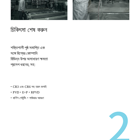
চিকিৎসা শেষ করুন
শক্তিশালী পৃষ্ঠ সমাপ্তি এক
সঙ্গে বিশ্বের কোম্পানি
বিভিন্ন উপর অসাধারণ ক্ষমতা
প্রলেপ ধরনের, সহ:
• CR3 এবং CR6 সহ তরল কলাই
• PVD • E+P • RPVD
• বার্ণিশ পেইন্টিং • পাউডার আবরণ