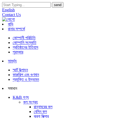
English
Contact Us
বাড়ি
রানার সম্পর্কে
কোম্পানী পরিচিতি
কোম্পানি সংস্কৃতি
প্রতিষ্ঠানের ইতিহাস
পুরস্কার
সামর্থ্য
স্মার্ট উত্পাদন
কারুশিল্প এবং গুণমান
প্রযুক্তি ও উদ্ভাবন
সমাধান
K&B পণ্য
কল সংগ্রহ
রান্নাঘরের কল
বেসিন কল
ঝরনা মিক্সার