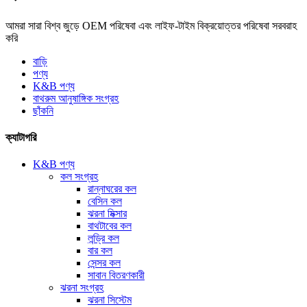
আমরা সারা বিশ্ব জুড়ে OEM পরিষেবা এবং লাইফ-টাইম বিক্রয়োত্তর পরিষেবা সরবরাহ
করি
বাড়ি
পণ্য
K&B পণ্য
বাথরুম আনুষাঙ্গিক সংগ্রহ
ছাঁকনি
ক্যাটাগরি
K&B পণ্য
কল সংগ্রহ
রান্নাঘরের কল
বেসিন কল
ঝরনা মিক্সার
বাথটাবের কল
লন্ড্রি কল
বার কল
সেন্সর কল
সাবান বিতরণকারী
ঝরনা সংগ্রহ
ঝরনা সিস্টেম