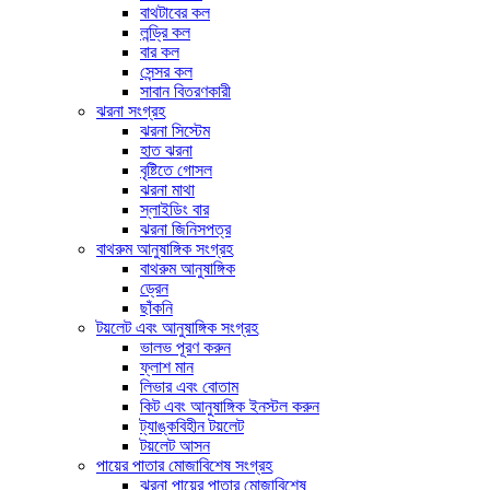
বাথটাবের কল
লন্ড্রি কল
বার কল
সেন্সর কল
সাবান বিতরণকারী
ঝরনা সংগ্রহ
ঝরনা সিস্টেম
হাত ঝরনা
বৃষ্টিতে গোসল
ঝরনা মাথা
স্লাইডিং বার
ঝরনা জিনিসপত্র
বাথরুম আনুষাঙ্গিক সংগ্রহ
বাথরুম আনুষাঙ্গিক
ড্রেন
ছাঁকনি
টয়লেট এবং আনুষাঙ্গিক সংগ্রহ
ভালভ পূরণ করুন
ফ্লাশ মান
লিভার এবং বোতাম
কিট এবং আনুষাঙ্গিক ইনস্টল করুন
ট্যাঙ্কবিহীন টয়লেট
টয়লেট আসন
পায়ের পাতার মোজাবিশেষ সংগ্রহ
ঝরনা পায়ের পাতার মোজাবিশেষ