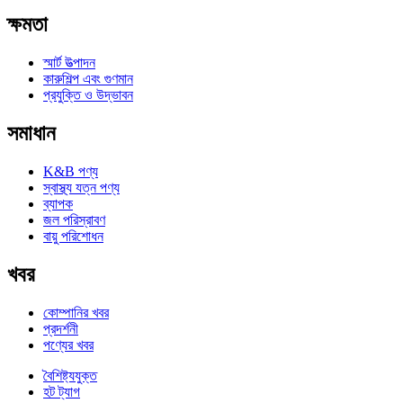
ক্ষমতা
স্মার্ট উত্পাদন
কারুশিল্প এবং গুণমান
প্রযুক্তি ও উদ্ভাবন
সমাধান
K&B পণ্য
স্বাস্থ্য যত্ন পণ্য
ব্যাপক
জল পরিস্রাবণ
বায়ু পরিশোধন
খবর
কোম্পানির খবর
প্রদর্শনী
পণ্যের খবর
বৈশিষ্ট্যযুক্ত
হট ট্যাগ