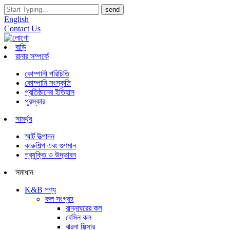
English
Contact Us
বাড়ি
রানার সম্পর্কে
কোম্পানী পরিচিতি
কোম্পানি সংস্কৃতি
প্রতিষ্ঠানের ইতিহাস
পুরস্কার
সামর্থ্য
স্মার্ট উত্পাদন
কারুশিল্প এবং গুণমান
প্রযুক্তি ও উদ্ভাবন
সমাধান
K&B পণ্য
কল সংগ্রহ
রান্নাঘরের কল
বেসিন কল
ঝরনা মিক্সার