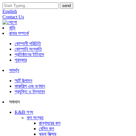
English
Contact Us
বাড়ি
রানার সম্পর্কে
কোম্পানী পরিচিতি
কোম্পানি সংস্কৃতি
প্রতিষ্ঠানের ইতিহাস
পুরস্কার
সামর্থ্য
স্মার্ট উত্পাদন
কারুশিল্প এবং গুণমান
প্রযুক্তি ও উদ্ভাবন
সমাধান
K&B পণ্য
কল সংগ্রহ
রান্নাঘরের কল
বেসিন কল
ঝরনা মিক্সার