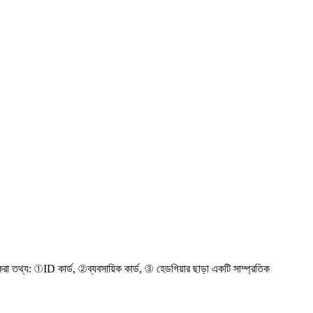
া তথ্য: ①ID কার্ড, ②ব্যবসায়িক কার্ড, ③ হেডগিয়ার ছাড়া একটি সাম্প্রতিক