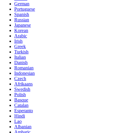
German
Portuguese
Spanish
Russian
Japanese
Korean
Arabic
Irish
Greek
Turkish
Italian
Danish
Romanian
Indonesian
Czech
Afrikaans
Swedish
Polish
Basque
Catalan
Esperanto
Hindi
Lao
Albanian
Amharic