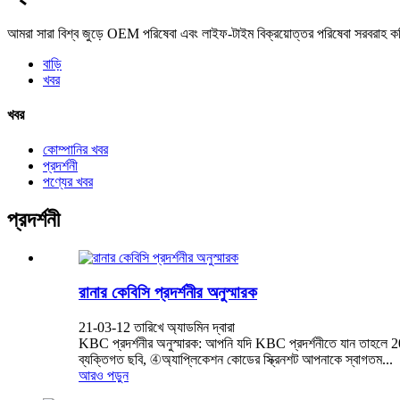
আমরা সারা বিশ্ব জুড়ে OEM পরিষেবা এবং লাইফ-টাইম বিক্রয়োত্তর পরিষেবা সরবরাহ ক
বাড়ি
খবর
খবর
কোম্পানির খবর
প্রদর্শনী
পণ্যের খবর
প্রদর্শনী
রানার কেবিসি প্রদর্শনীর অনুস্মারক
21-03-12 তারিখে অ্যাডমিন দ্বারা
KBC প্রদর্শনীর অনুস্মারক: আপনি যদি KBC প্রদর্শনীতে যান তাহলে 20 ম
ব্যক্তিগত ছবি, ④অ্যাপ্লিকেশন কোডের স্ক্রিনশট আপনাকে স্বাগতম...
আরও পড়ুন