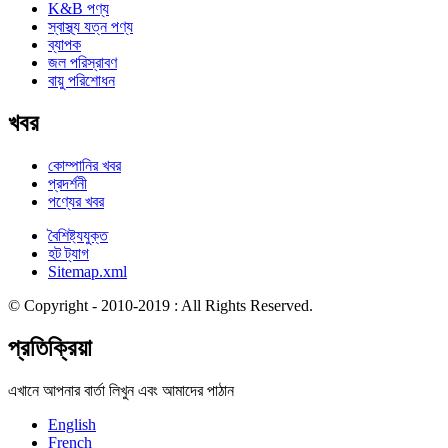
K&B পণ্য
স্বাস্থ্য যত্ন পণ্য
ব্যাপক
জল পরিস্রাবণ
বায়ু পরিশোধন
খবর
কোম্পানির খবর
প্রদর্শনী
পণ্যের খবর
বৈশিষ্ট্যযুক্ত
হট ট্যাগ
Sitemap.xml
© Copyright - 2010-2019 : All Rights Reserved.
প্রতিক্রিয়া
এখানে আপনার বার্তা লিখুন এবং আমাদের পাঠান
English
French