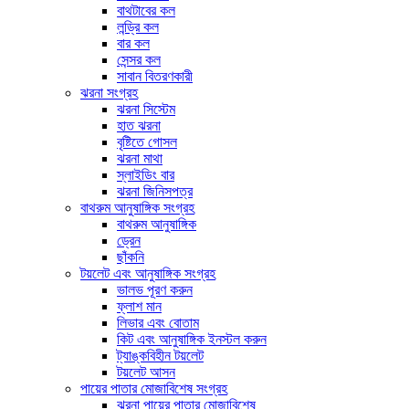
বাথটাবের কল
লন্ড্রি কল
বার কল
সেন্সর কল
সাবান বিতরণকারী
ঝরনা সংগ্রহ
ঝরনা সিস্টেম
হাত ঝরনা
বৃষ্টিতে গোসল
ঝরনা মাথা
স্লাইডিং বার
ঝরনা জিনিসপত্র
বাথরুম আনুষাঙ্গিক সংগ্রহ
বাথরুম আনুষাঙ্গিক
ড্রেন
ছাঁকনি
টয়লেট এবং আনুষাঙ্গিক সংগ্রহ
ভালভ পূরণ করুন
ফ্লাশ মান
লিভার এবং বোতাম
কিট এবং আনুষাঙ্গিক ইনস্টল করুন
ট্যাঙ্কবিহীন টয়লেট
টয়লেট আসন
পায়ের পাতার মোজাবিশেষ সংগ্রহ
ঝরনা পায়ের পাতার মোজাবিশেষ