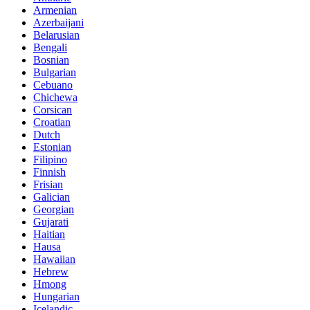
Armenian
Azerbaijani
Belarusian
Bengali
Bosnian
Bulgarian
Cebuano
Chichewa
Corsican
Croatian
Dutch
Estonian
Filipino
Finnish
Frisian
Galician
Georgian
Gujarati
Haitian
Hausa
Hawaiian
Hebrew
Hmong
Hungarian
Icelandic