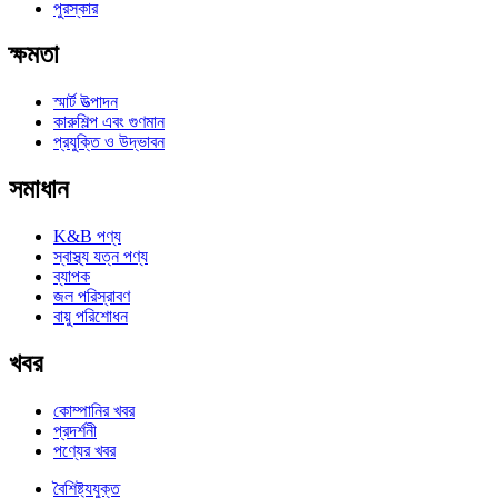
পুরস্কার
ক্ষমতা
স্মার্ট উত্পাদন
কারুশিল্প এবং গুণমান
প্রযুক্তি ও উদ্ভাবন
সমাধান
K&B পণ্য
স্বাস্থ্য যত্ন পণ্য
ব্যাপক
জল পরিস্রাবণ
বায়ু পরিশোধন
খবর
কোম্পানির খবর
প্রদর্শনী
পণ্যের খবর
বৈশিষ্ট্যযুক্ত