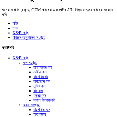
আমরা সারা বিশ্ব জুড়ে OEM পরিষেবা এবং লাইফ-টাইম বিক্রয়োত্তর পরিষেবা সরবরাহ
করি
বাড়ি
পণ্য
K&B পণ্য
বাথরুম আনুষাঙ্গিক সংগ্রহ
ক্যাটাগরি
K&B পণ্য
কল সংগ্রহ
রান্নাঘরের কল
বেসিন কল
ঝরনা মিক্সার
বাথটাবের কল
লন্ড্রি কল
বার কল
সেন্সর কল
সাবান বিতরণকারী
ঝরনা সংগ্রহ
ঝরনা সিস্টেম
হাত ঝরনা