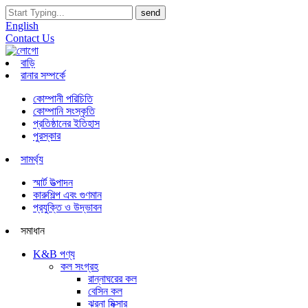
English
Contact Us
বাড়ি
রানার সম্পর্কে
কোম্পানী পরিচিতি
কোম্পানি সংস্কৃতি
প্রতিষ্ঠানের ইতিহাস
পুরস্কার
সামর্থ্য
স্মার্ট উত্পাদন
কারুশিল্প এবং গুণমান
প্রযুক্তি ও উদ্ভাবন
সমাধান
K&B পণ্য
কল সংগ্রহ
রান্নাঘরের কল
বেসিন কল
ঝরনা মিক্সার