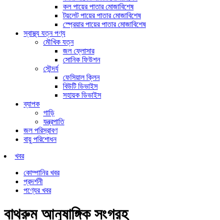
কল পায়ের পাতার মোজাবিশেষ
টয়লেট পায়ের পাতার মোজাবিশেষ
স্প্রেয়ার পায়ের পাতার মোজাবিশেষ
স্বাস্থ্য যত্ন পণ্য
মৌখিক যত্ন
জল ফ্লোসার
সোনিক ফিউশন
সৌন্দর্য
ফেসিয়াল ক্লিন
বিউটি ডিভাইস
সহায়ক ডিভাইস
ব্যাপক
গাড়ি
যন্ত্রপাতি
জল পরিস্রাবণ
বায়ু পরিশোধন
খবর
কোম্পানির খবর
প্রদর্শনী
পণ্যের খবর
বাথরুম আনুষাঙ্গিক সংগ্রহ