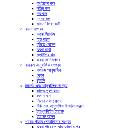
বাথটাবের কল
লন্ড্রি কল
বার কল
সেন্সর কল
সাবান বিতরণকারী
ঝরনা সংগ্রহ
ঝরনা সিস্টেম
হাত ঝরনা
বৃষ্টিতে গোসল
ঝরনা মাথা
স্লাইডিং বার
ঝরনা জিনিসপত্র
বাথরুম আনুষাঙ্গিক সংগ্রহ
বাথরুম আনুষাঙ্গিক
ড্রেন
ছাঁকনি
টয়লেট এবং আনুষাঙ্গিক সংগ্রহ
ভালভ পূরণ করুন
ফ্লাশ মান
লিভার এবং বোতাম
কিট এবং আনুষাঙ্গিক ইনস্টল করুন
ট্যাঙ্কবিহীন টয়লেট
টয়লেট আসন
পায়ের পাতার মোজাবিশেষ সংগ্রহ
ঝরনা পায়ের পাতার মোজাবিশেষ