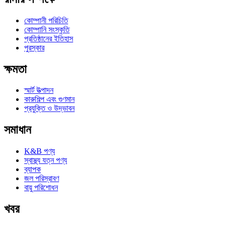
কোম্পানী পরিচিতি
কোম্পানি সংস্কৃতি
প্রতিষ্ঠানের ইতিহাস
পুরস্কার
ক্ষমতা
স্মার্ট উত্পাদন
কারুশিল্প এবং গুণমান
প্রযুক্তি ও উদ্ভাবন
সমাধান
K&B পণ্য
স্বাস্থ্য যত্ন পণ্য
ব্যাপক
জল পরিস্রাবণ
বায়ু পরিশোধন
খবর