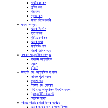
বাথটাবের কল
লন্ড্রি কল
বার কল
সেন্সর কল
সাবান বিতরণকারী
ঝরনা সংগ্রহ
ঝরনা সিস্টেম
হাত ঝরনা
বৃষ্টিতে গোসল
ঝরনা মাথা
স্লাইডিং বার
ঝরনা জিনিসপত্র
বাথরুম আনুষাঙ্গিক সংগ্রহ
বাথরুম আনুষাঙ্গিক
ড্রেন
ছাঁকনি
টয়লেট এবং আনুষাঙ্গিক সংগ্রহ
ভালভ পূরণ করুন
ফ্লাশ মান
লিভার এবং বোতাম
কিট এবং আনুষাঙ্গিক ইনস্টল করুন
ট্যাঙ্কবিহীন টয়লেট
টয়লেট আসন
পায়ের পাতার মোজাবিশেষ সংগ্রহ
ঝরনা পায়ের পাতার মোজাবিশেষ