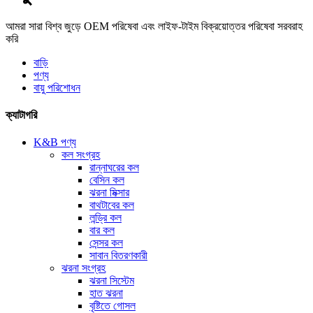
আমরা সারা বিশ্ব জুড়ে OEM পরিষেবা এবং লাইফ-টাইম বিক্রয়োত্তর পরিষেবা সরবরাহ
করি
বাড়ি
পণ্য
বায়ু পরিশোধন
ক্যাটাগরি
K&B পণ্য
কল সংগ্রহ
রান্নাঘরের কল
বেসিন কল
ঝরনা মিক্সার
বাথটাবের কল
লন্ড্রি কল
বার কল
সেন্সর কল
সাবান বিতরণকারী
ঝরনা সংগ্রহ
ঝরনা সিস্টেম
হাত ঝরনা
বৃষ্টিতে গোসল