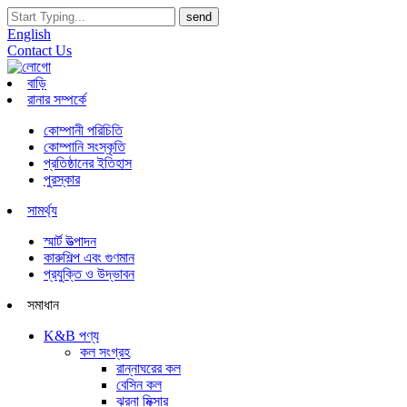
English
Contact Us
বাড়ি
রানার সম্পর্কে
কোম্পানী পরিচিতি
কোম্পানি সংস্কৃতি
প্রতিষ্ঠানের ইতিহাস
পুরস্কার
সামর্থ্য
স্মার্ট উত্পাদন
কারুশিল্প এবং গুণমান
প্রযুক্তি ও উদ্ভাবন
সমাধান
K&B পণ্য
কল সংগ্রহ
রান্নাঘরের কল
বেসিন কল
ঝরনা মিক্সার